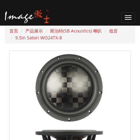
T
o
首页
产品展示
斯泊特(SB Acoustics) 喇叭
低音
g
9.5in Satori WO24TX-8
g
l
e
n
a
v
i
g
a
t
i
o
n